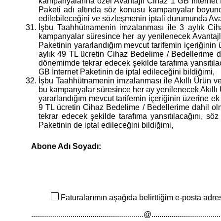
kampanyalarına özel Avantajlı Cihaz 1 GB İnternet P
Paketi adı altında söz konusu kampanyalar boyunca
edilebileceğini ve sözleşmenin iptali durumunda Avant
İşbu Taahhütnamenin imzalanması ile 3 aylık Ciha
kampanyalar süresince her ay yenilenecek Avantajlı
Paketinin yararlandığım mevcut tarifemin içeriğinin 
aylık 49 TL ücretin Cihaz Bedelime / Bedellerime d
dönemimde tekrar edecek şekilde tarafıma yansıtıla
GB İnternet Paketinin de iptal edileceğini bildiğimi,
İşbu Taahhütnamenin imzalanması ile Akıllı Ürün ve
bu kampanyalar süresince her ay yenilenecek Akıllı 
yararlandığım mevcut tarifemin içeriğinin üzerine ek
9 TL ücretin Cihaz Bedelime / Bedellerime dahil ol
tekrar edecek şekilde tarafıma yansıtılacağını, sö
Paketinin de iptal edileceğini bildiğimi,
Abone Adı Soyadı:
Faturalarımın aşağıda belirttiğim e-posta adr
.........................................................@....................................