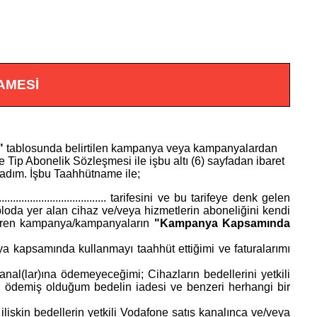
AMESİ
"
tablosunda belirtilen kampanya veya kampanyalardan
e Tip Abonelik Sözleşmesi ile işbu altı (6) sayfadan ibaret
ladım. İşbu Taahhütname ile;
......................................
tarifesini ve bu tarifeye denk gelen
abloda yer alan cihaz ve/veya hizmetlerin aboneliğini kendi
tibaren kampanya/kampanyaların
"Kampanya Kapsamında
a kapsamında kullanmayı taahhüt ettiğimi ve faturalarımı
anal(lar)ına ödemeyeceğimi; Cihazların bedellerini yetkili
 ödemiş olduğum bedelin iadesi ve benzeri herhangi bir
kin bedellerin yetkili Vodafone satış kanalınca ve/veya