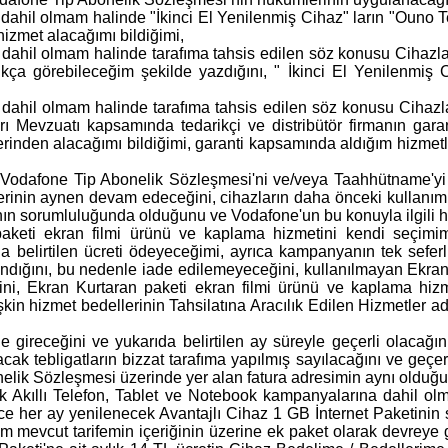
ahil olmam halinde "İkinci El Yenilenmiş Cihaz" ların "Ouno Te
 hizmet alacağımı bildiğimi,
ahil olmam halinde tarafıma tahsis edilen söz konusu Cihazları
ça görebileceğim şekilde yazdığını, " İkinci El Yenilenmiş 
ahil olmam halinde tarafıma tahsis edilen söz konusu Cihazlarl
 Mevzuatı kapsamında tedarikçi ve distribütör firmanın garan
lerinden alacağımı bildiğimi, garanti kapsamında aldığım hizmetleri
 Vodafone Tip Abonelik Sözleşmesi'ni ve/veya Taahhütname'yi 
in aynen devam edeceğini, cihazların daha önceki kullanım dönem
manın sorumluluğunda olduğunu ve Vodafone'un bu konuyla ilgili h
eti ekran filmi ürünü ve kaplama hizmetini kendi seçimim d
elirtilen ücreti ödeyeceğimi, ayrıca kampanyanın tek seferli
andığını, bu nedenle iade edilemeyeceğini, kullanılmayan Ekr
ni, Ekran Kurtaran paketi ekran filmi ürünü ve kaplama hizm
kin hizmet bedellerinin Tahsilatına Aracılık Edilen Hizmetler ad
ğe gireceğini ve yukarıda belirtilen ay süreyle geçerli olacağ
cak tebligatların bizzat tarafıma yapılmış sayılacağını ve geçer
nelik Sözleşmesi üzerinde yer alan fatura adresimin aynı olduğ
 Akıllı Telefon, Tablet ve Notebook kampanyalarına dahil olm
nce her ay yenilenecek Avantajlı Cihaz 1 GB İnternet Paketinin
m mevcut tarifemin içeriğinin üzerine ek paket olarak devreye g