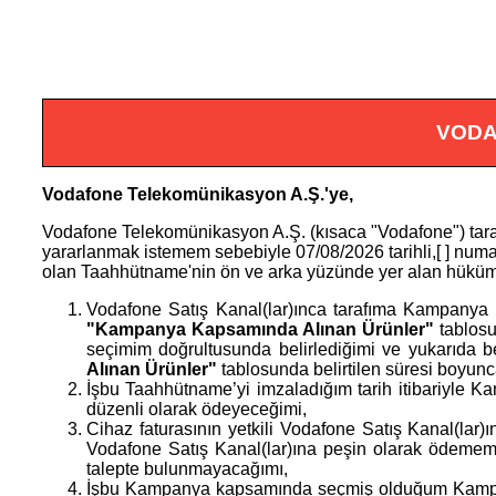
VODA
Vodafone Telekomünikasyon A.Ş.'ye,
Vodafone Telekomünikasyon A.Ş. (kısaca "Vodafone") tar
yararlanmak istemem sebebiyle
07/08/2026
tarihli,[
] numa
olan Taahhütname'nin ön ve arka yüzünde yer alan hükümle
Vodafone Satış Kanal(lar)ınca tarafıma Kampanya d
"Kampanya Kapsamında Alınan Ürünler"
tablosun
seçimim doğrultusunda belirlediğimi ve yukarıda b
Alınan Ürünler"
tablosunda belirtilen süresi boyunc
İşbu Taahhütname’yi imzaladığım tarih itibariyle K
düzenli olarak ödeyeceğimi,
Cihaz faturasının yetkili Vodafone Satış Kanal(lar)ı
Vodafone Satış Kanal(lar)ına peşin olarak ödeme
talepte bulunmayacağımı,
İşbu Kampanya kapsamında seçmiş olduğum Kampanya 