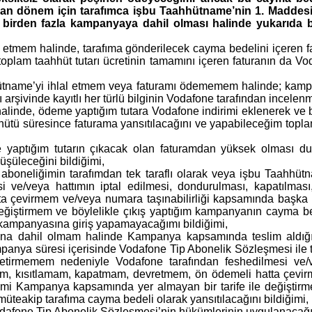
an dönem için tarafımca işbu Taahhütname’nin 1. Maddesi
birden fazla kampanyaya dahil olması halinde yukarıda b
 etmem halinde, tarafıma gönderilecek cayma bedelini içeren fatur
toplam taahhüt tutarı ücretinin tamamını içeren faturanın da Vo
hhütname’yi ihlal etmem veya faturamı ödememem halinde; kam
şivinde kayıtlı her türlü bilginin Vodafone tarafından incelenm
linde, ödeme yaptığım tutara Vodafone indirimi eklenerek ve bu
hhütü süresince faturama yansıtılacağını ve yapabileceğim topl
yaptığım tutarın çıkacak olan faturamdan yüksek olması dur
üşüleceğini bildiğimi,
 aboneliğimin tarafımdan tek taraflı olarak veya işbu Taahhü
 ve/veya hattımın iptal edilmesi, dondurulması, kapatılması
ta çevirmem ve/veya numara taşınabilirliği kapsamında başk
değiştirmem ve böylelikle çıkış yaptığım kampanyanın cayma
az kampanyasına giriş yapamayacağımı bildiğimi,
na dahil olmam halinde Kampanya kapsamında teslim aldığı
panya süresi içerisinde Vodafone Tip Abonelik Sözleşmesi ile te
etirmemem nedeniyle Vodafone tarafından feshedilmesi ve/ve
am, kısıtlamam, kapatmam, devretmem, ön ödemeli hatta çevir
mi Kampanya kapsamında yer almayan bir tarife ile değişti
 müteakip tarafıma cayma bedeli olarak yansıtılacağını bildiğimi,
fone Tip Abonelik Sözleşmesi’nin hükümlerinin uygulanacağı