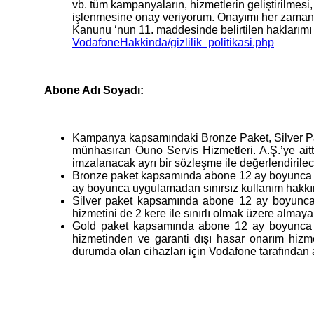
vb. tüm kampanyaların, hizmetlerin geliştirilmesi
işlenmesine onay veriyorum. Onayımı her zaman 4
Kanunu ‘nun 11. maddesinde belirtilen haklarımı k
VodafoneHakkinda/gizlilik_politikasi.php
Abone Adı Soyadı:
Kampanya kapsamındaki Bronze Paket, Silver Pake
münhasıran Ouno Servis Hizmetleri. A.Ş.’ye ait
imzalanacak ayrı bir sözleşme ile değerlendirilece
Bronze paket kapsamında abone 12 ay boyunca bro
ay boyunca uygulamadan sınırsız kullanım hakkın
Silver paket kapsamında abone 12 ay boyunca V-
hizmetini de 2 kere ile sınırlı olmak üzere almaya
Gold paket kapsamında abone 12 ay boyunca V-A
hizmetinden ve garanti dışı hasar onarım hizm
durumda olan cihazları için Vodafone tarafından a