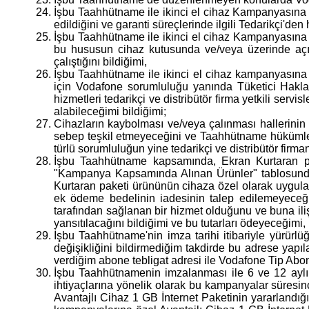
İşbu Taahhütname ile ikinci el cihaz Kampanyasına d
edildiğini ve garanti süreçlerinde ilgili Tedarikçi'den
İşbu Taahhütname ile ikinci el cihaz Kampanyasına d
bu hususun cihaz kutusunda ve/veya üzerinde açık
çalıştığını bildiğimi,
İşbu Taahhütname ile ikinci el cihaz kampanyasına d
için Vodafone sorumluluğu yanında Tüketici Hakları
hizmetleri tedarikçi ve distribütör firma yetkili servis
alabileceğimi bildiğimi;
Cihazların kaybolması ve/veya çalınması hallerinin
sebep teşkil etmeyeceğini ve Taahhütname hükümlerin
türlü sorumluluğun yine tedarikçi ve distribütör fir
İşbu Taahhütname kapsamında, Ekran Kurtaran pak
"Kampanya Kapsamında Alınan Ürünler" tablosunda b
Kurtaran paketi ürününün cihaza özel olarak uygul
ek ödeme bedelinin iadesinin talep edilemeyeceği
tarafından sağlanan bir hizmet olduğunu ve buna iliş
yansıtılacağını bildiğimi ve bu tutarları ödeyeceğimi,
İşbu Taahhütname'nin imza tarihi itibariyle yürürlü
değişikliğini bildirmediğim takdirde bu adrese yapıla
verdiğim abone tebligat adresi ile Vodafone Tip Abo
İşbu Taahhütnamenin imzalanması ile 6 ve 12 aylık
ihtiyaçlarına yönelik olarak bu kampanyalar süresi
Avantajlı Cihaz 1 GB İnternet Paketinin yararlandığı