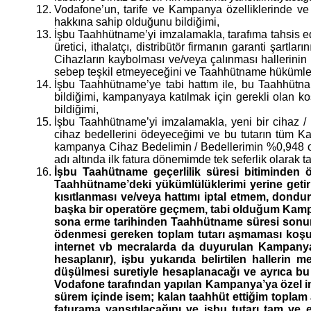
Vodafone’un, tarife ve Kampanya özelliklerinde ve 
hakkına sahip olduğunu bildiğimi,
İşbu Taahhütname’yi imzalamakla, tarafıma tahsis e
üretici, ithalatçı, distribütör firmanın garanti şartla
Cihazların kaybolması ve/veya çalınması hallerinin
sebep teşkil etmeyeceğini ve Taahhütname hükümle
İşbu Taahhütname’ye tabi hattım ile, bu Taahhütna
bildiğimi, kampanyaya katılmak için gerekli olan k
bildiğimi,
İşbu Taahhütname’yi imzalamakla, yeni bir cihaz 
cihaz bedellerini ödeyeceğimi ve bu tutarın tüm K
kampanya Cihaz Bedelimin / Bedellerimin %0,948 or
adı altında ilk fatura dönemimde tek seferlik olarak
İşbu Taahütname geçerlilik süresi bitiminden ö
Taahhütname’deki yükümlülüklerimi yerine getir
kısıtlanması ve/veya hattımı iptal etmem, dond
başka bir operatöre geçmem, tabi olduğum Kampa
sona erme tarihinden Taahhütname süresi sonun
ödenmesi gereken toplam tutarı aşmaması koşuluy
internet vb mecralarda da duyurulan Kampanya
hesaplanır), işbu yukarıda belirtilen hallerin
düşülmesi suretiyle hesaplanacağı
ve ayrıca bu
Vodafone tarafından yapılan Kampanya’ya özel in
sürem içinde isem; kalan taahhüt ettiğim toplam a
faturama yansıtılacağını ve işbu tutarı tam ve