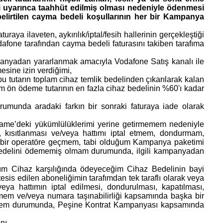
 uyarınca taahhüt edilmiş olması nedeniyle ödenmesi
elirtilen cayma bedeli koşullarının her bir Kampanya
aya ilaveten, aykırılık/iptal/fesih hallerinin gerçekleştiği
dafone tarafından cayma bedeli faturasını takiben tarafıma
panyadan yararlanmak amacıyla Vodafone Satış kanalı ile
esine izin verdiğimi,
 tutarın toplam cihaz temlik bedelinden çıkarılarak kalan
am ön ödeme tutarının en fazla cihaz bedelinin %60'ı kadar
umunda aradaki farkın bir sonraki faturaya iade olarak
tname’deki yükümlülüklerimi yerine getirmemem nedeniyle
, kısıtlanması ve/veya hattımı iptal etmem, dondurmam,
a bir operatöre geçmem, tabi olduğum Kampanya paketimi
 bedelini ödememiş olmam durumunda, ilgili kampanyadan
m Cihaz karşılığında ödeyeceğim Cihaz Bedelinin bayi
sis edilen aboneliğimin tarafımdan tek taraflı olarak veya
ya hattımın iptal edilmesi, dondurulması, kapatılması,
mem ve/veya numara taşınabilirliği kapsamında başka bir
rmem durumunda, Peşine Kontrat Kampanyası kapsamında
nı,