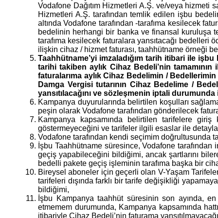
Vodafone Dağıtım Hizmetleri A.Ş. ve/veya hizmeti sağ
Hizmetleri A.Ş. tarafından temlik edilen işbu bedel
altında Vodafone tarafından -tarafıma kesilecek fatur
bedelinin herhangi bir banka ve finansal kuruluşa t
tarafıma kesilecek faturalara yansıtacağı bedelleri
ilişkin cihaz / hizmet faturası, taahhütname örneği be
Taahhütname’yi imzaladığım tarih itibari ile i
tarihi takiben aylık Cihaz Bedeli’nin tamamının
faturalarıma aylık Cihaz Bedelimin / Bedellerim
Damga Vergisi tutarının Cihaz Bedelime / Bedell
yansıtılacağını ve sözleşmenin iptali durumunda 
Kampanya duyurularında belirtilen koşulları sağlama
peşin olarak Vodafone tarafından gönderilecek fatur
Kampanya kapsamında belirtilen tarifelere giriş k
göstermeyeceğini ve tarifeler ilgili esaslar ile detayl
Vodafone tarafından kendi seçimim doğrultusunda taraf
İşbu Taahhütname süresince, Vodafone tarafından inte
geçiş yapabileceğini bildiğimi, ancak şartlarını bil
bedelli pakete geçiş işleminin tarafıma başka bir ci
Bireysel aboneler için geçerli olan V-Yaşam Tarif
tarifeleri dışında farklı bir tarife değişikliği ya
bildiğimi,
İşbu Kampanya taahhüt süresinin son ayında, en g
etmemem durumunda, Kampanya kapsamında hattıma t
itibariyle Cihaz Bedeli’nin faturama yansıtılmayacağın