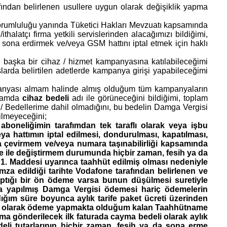
afından belirlenen usullere uygun olarak değişiklik yapma
 sorumluluğu yanında Tüketici Hakları Mevzuatı kapsamında
/ithalatçı firma yetkili servislerinden alacağımızı bildiğimi,
sona erdirmek ve/veya GSM hattını iptal etmek için haklı
e başka bir cihaz / hizmet kampanyasına katılabileceğimi
arda belirtilen adetlerde kampanya girişi yapabileceğimi
mpanyası almam halinde almış olduğum tüm kampanyaların
uramda
cihaz bedeli
adı ile görüneceğini bildiğimi, toplam
 Bedellerime dahil olmadığını, bu bedelin Damga Vergisi
dilmeyeceğini;
aboneliğimin tarafımdan tek taraflı olarak veya işbu
 hattımın iptal edilmesi, dondurulması, kapatılması,
a çevirmem ve/veya numara taşınabilirliği kapsamında
 ile değiştirmem durumunda hiçbir zaman, fesih ya da
. Maddesi uyarınca taahhüt edilmiş olması nedeniyle
za edildiği tarihte Vodafone tarafından belirlenen ve
ptığı bir ön ödeme varsa bunun düşülmesi suretiyle
ımca yapılmış Damga Vergisi ödemesi hariç ödemelerin
ım süre boyunca aylık tarife paket ücreti üzerinden
in olarak ödeme yapmakta olduğum kalan Taahhütname
ıma gönderilecek ilk faturada cayma bedeli olarak aylık
eli tutarlarının hiçbir zaman, fesih ya da sona erme