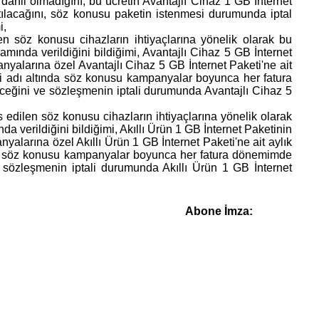
dahil olmadığını, bu ücretin Avantajlı Cihaz 1 GB İnternet
ılacağını, söz konusu paketin istenmesi durumunda iptal
i,
 söz konusu cihazların ihtiyaçlarına yönelik olarak bu
nda verildiğini bildiğimi, Avantajlı Cihaz 5 GB İnternet
nyalarına özel Avantajlı Cihaz 5 GB İnternet Paketi'ne ait
eti adı altında söz konusu kampanyalar boyunca her fatura
eceğini ve sözleşmenin iptali durumunda Avantajlı Cihaz 5
edilen söz konusu cihazların ihtiyaçlarına yönelik olarak
verildiğini bildiğimi, Akıllı Ürün 1 GB İnternet Paketinin
yalarına özel Akıllı Ürün 1 GB İnternet Paketi'ne ait aylık
ında söz konusu kampanyalar boyunca her fatura dönemimde
e sözleşmenin iptali durumunda Akıllı Ürün 1 GB İnternet
Abone İmza: