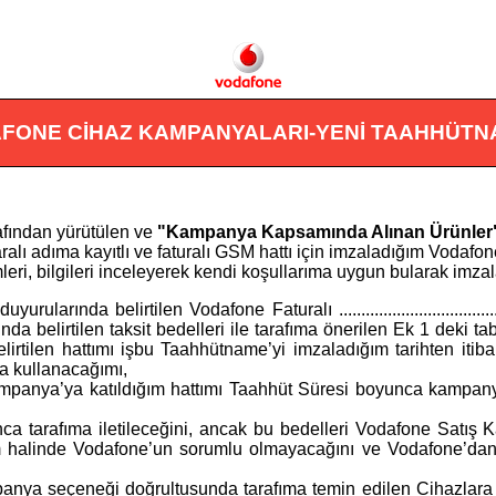
FONE CİHAZ KAMPANYALARI-YENİ TAAHHÜTN
afından yürütülen ve
"Kampanya Kapsamında Alınan Ürünler
ralı adıma kayıtlı ve faturalı GSM hattı için imzaladığım Vodafon
ri, bilgileri inceleyerek kendi koşullarıma uygun bularak imza
uyurularında belirtilen Vodafone Faturalı
...................................
da belirtilen taksit bedelleri ile tarafıma önerilen Ek 1 deki t
elirtilen hattımı işbu Taahhütname’yi imzaladığım tarihten i
a kullanacağımı,
ampanya’ya katıldığım hattımı Taahhüt Süresi boyunca kampany
nca tarafıma iletileceğini, ancak bu bedelleri Vodafone Satış K
m halinde Vodafone’un sorumlu olmayacağını ve Vodafone’dan
seçeneği doğrultusunda tarafıma temin edilen Cihazlara iliş