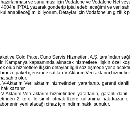
, hazırlanması ve sunulması için Vodafone ve Vodafone Net veya y
004’e İPTAL yazarak gönderip iptal edebileceğimi ve veri sahib
ullanabileceğimi biliyorum. Detaylar için Vodafone'un gizlilik po
t ve Gold Paket Ouno Servis Hizmetleri. A.Ş. tarafından sağlan
tir. Kampanya kapsamında alınacak hizmetlere ilişkin özel koş
k olup hizmetlere ilişkin detaylar ilgili sözleşmede yer alacaktır
nze paket içerisinde satılan V-Aktarım Veri aktarım hizmetinde
a sahip olur.
Aktarım Veri aktarım hizmetinden yararlanıp, garanti dahili h
 hak kazanır.
ktarım Veri aktarım hizmetinden yararlanıp, garanti dahili h
etinden 2 kere ile sınırlı olmak üzere kullanıma hak kazanır
bonenin yeni alacağı cihaz için indirim hakkı sunulur.