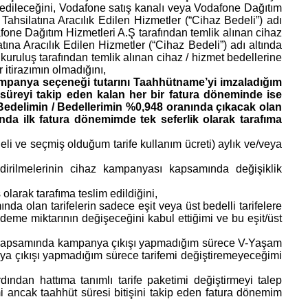
k edileceğini, Vodafone satış kanalı veya Vodafone Dağıtım
Tahsilatına Aracılık Edilen Hizmetler (“Cihaz Bedeli”) adı
afone Dağıtım Hizmetleri A.Ş tarafından temlik alınan cihaz
ına Aracılık Edilen Hizmetler (“Cihaz Bedeli”) adı altında
uruluş tarafından temlik alınan cihaz / hizmet bedellerine
 itirazımın olmadığını,
ampanya seçeneği tutarını Taahhütname’yi imzaladığım
u süreyi takip eden kalan her bir fatura döneminde ise
Bedelimin / Bedellerimin %0,948 oranında çıkacak olan
nda ilk fatura dönemimde tek seferlik olarak tarafıma
li ve seçmiş olduğum tarife kullanım ücreti) aylık ve/veya
endirilmelerinin cihaz kampanyası kapsamında değişiklik
larak tarafıma teslim edildiğini,
a olan tarifelerin sadece eşit veya üst bedelli tarifelere
ödeme miktarının değişeceğini kabul ettiğimi ve bu eşit/üst
rı kapsamında kampanya çıkışı yapmadığım sürece V-Yaşam
anya çıkışı yapmadığım sürece tarifemi değiştiremeyeceğimi
dan hattıma tanımlı tarife paketimi değiştirmeyi talep
ncak taahhüt süresi bitişini takip eden fatura dönemim