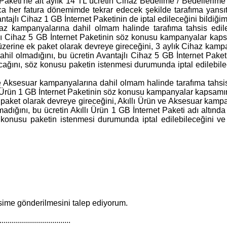
aketi'ne ait aylık 14 TL ücretin Cihaz Bedelime / Bedellerime 
 her fatura dönemimde tekrar edecek şekilde tarafıma yansıt
ajlı Cihaz 1 GB İnternet Paketinin de iptal edileceğini bildiğim
z kampanyalarına dahil olmam halinde tarafıma tahsis edilen
 Cihaz 5 GB İnternet Paketinin söz konusu kampanyalar kapsamı
üzerine ek paket olarak devreye gireceğini, 3 aylık Cihaz kampa
ahil olmadığını, bu ücretin Avantajlı Cihaz 5 GB İnternet Pak
cağını, söz konusu paketin istenmesi durumunda iptal edilebil
 Aksesuar kampanyalarına dahil olmam halinde tarafıma tahsis 
Ürün 1 GB İnternet Paketinin söz konusu kampanyalar kapsamında 
 paket olarak devreye gireceğini, Akıllı Ürün ve Aksesuar kampan
madığını, bu ücretin Akıllı Ürün 1 GB İnternet Paketi adı alt
z konusu paketin istenmesi durumunda iptal edilebileceğini v
esime gönderilmesini talep ediyorum.
..................................