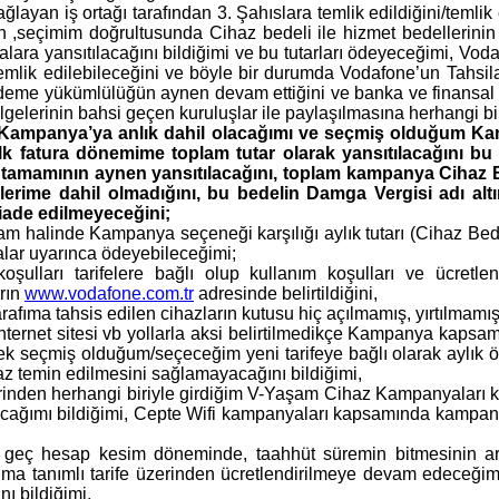
layan iş ortağı tarafından 3. Şahıslara temlik edildiğini/temli
in ,seçimim doğrultusunda Cihaz bedeli ile hizmet bedellerinin 
alara yansıtılacağını bildiğimi ve bu tutarları ödeyeceğimi, Vod
emlik edilebileceğini ve böyle bir durumda Vodafone’un Tahsilat
 ödeme yükümlülüğün aynen devam ettiğini ve banka ve finansal k
lgelerinin bahsi geçen kuruluşlar ile paylaşılmasına herhangi bir
şbu Kampanya’ya anlık dahil olacağımı ve seçmiş olduğum K
 ilk fatura dönemime toplam tutar olarak yansıtılacağını b
in tamamının aynen yansıtılacağını, toplam kampanya Cihaz 
erime dahil olmadığını, bu bedelin Damga Vergisi adı altı
iade edilmeyeceğini;
m halinde Kampanya seçeneği karşılığı aylık tutarı (Cihaz Bede
alar uyarınca ödeyebileceğimi;
oşulları tarifelere bağlı olup kullanım koşulları ve ücretl
arın
www.vodafone.com.tr
adresinde belirtildiğini,
ıma tahsis edilen cihazların kutusu hiç açılmamış, yırtılmamış o
rnet sitesi vb yollarla aksi belirtilmedikçe Kampanya kapsamınd
erek seçmiş olduğum/seçeceğim yeni tarifeye bağlı olarak aylık 
haz temin edilmesini sağlamayacağını bildiğimi,
elerinden herhangi biriyle girdiğim V-Yaşam Cihaz Kampanyala
pamayacağımı bildiğimi, Cepte Wifi kampanyaları kapsamında kamp
eç hesap kesim döneminde, taahhüt süremin bitmesinin ardın
anımlı tarife üzerinden ücretlendirilmeye devam edeceğimi a
ı bildiğimi,