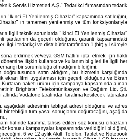
knik Servis Hizmetleri A.Ş." Tedarikci firmasından tedarik
n "İkinci El Yenilenmiş Cihazlar" kapsamında satıldığını,
Cihazlar" ın tamamen yenilenmiş ve tüm fonksiyonlarıyla
a ilgili teknik sorunlarda "İkinci El Yenilenmiş Cihazlar"
ti şartlarının da geçerli olduğunu, garanti kapsamındaki
 ilgili tedarikçi ve distribütör tarafından 1 (bir) yıl süreyle
sona erdirmek ve/veya GSM hattını iptal etmek için haklı
ine ilişkin kullanıcı ve kullanım bilgileri ile ilgili her
erhangi bir sorumluluğu olmadığını bildiğimi;
oğrultusunda satın aldığımı, bu hizmetin karşılığında
k ekran filmi uygulaması için geçerli olduğunu ve Ekran
an Kurtaran paketi ürünü için kampanya kapsamında alınan
etinin Brightstar Telekomünikasyon ve Dağıtım Ltd. Şti.
ı altında Vodafone tarafından tarafıma kesilecek faturalara
ını, aşağıdaki adresimin tebligat adresi olduğunu ve adres
li bir tebliğin tüm yasal sonuçlarını doğuracağını, aşağıda
unu,
am halinde tarafıma tahsis edilen söz konusu cihazların
 söz konusu kampanyalar kapsamında verildiğini bildiğimi,
ireceğini, 6 ve 12 aylık Akıllı Telefon, Tablet ve Notebook