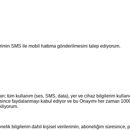
lerimin SMS ile mobil hattıma gönderilmesini talep ediyorum.
ından; tüm kullanım (ses, SMS, data), yer ve cihaz bilgilerim kul
esince faydalanmayı kabul ediyor ve bu Onayımı her zaman 1000
iliyorum.
elik bilgilerim dahil kişisel verilerimin, aboneliğim süresince, p