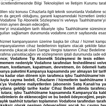
ücretlendirmesinde Bilgi Teknolojileri ve İletişim Kurumu tar
dilen söz konusu Cihazlarla ilgili teknik sorunlarda Vodafone
rının da geçerli olduğunu, garanti kapsamındaki hizmetleri üretici
 Vodafone Tip Abonelik Sözleşmesi’ni ve/veya Taahhütname’yi 
rinin aynen devam edeceğini,
me’yi imzaladığım tarih itibariyle işbu Taahhütname süresinc
oşulları sağlamam durumunda vodafone.com.tr sayfasında esasl
/ hizmet kampanyasının üzerine başka bir cihaz / hizmet ka
ampanyalarımın cihaz bedellerinin toplamı olacak şekilde fat
anında çıkacak olan Damga Vergisi tutarının Cihaz Bedelime /
 tarafıma yansıtılacağını ve sözleşmenin iptali durumunda iade e
nce; Vodafone Tip Abonelik Sözleşmesi ile tesis edilen 
memem nedeniyle Vodafone tarafından feshedilmesi ve/veya
urmam, kısıtlamam, kapatmam, devretmem, ön ödemeli hatt
nya paketimi Kampanya kapsamında yer almayan bir tarife
a kadar olan dönem için tarafımca işbu Taahhütname’nin 1
la cayma bedeli, Cihazların / hizmetlerin taahhütname im
’ya Vodafone maliyetlerden (abonenin Satış Kanalı’na ya
 meydana geldiği tarihe kadar Cihaz Bedeli altında taraf
 tutara; işbu Taahhütname kapsamında Kampanya’da kaldığ
dirimlerin de ekleneceğini
ve bu bedeli ödeyeceğimi, peş
ylık taahhüt tutarları toplamının Vodafone tarafından taraf
 eksiksiz olarak peşinen ödeyeceğimi ancak bu cayma bed