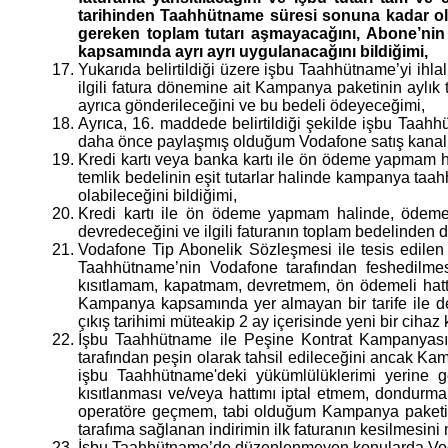
tarihinden Taahhütname süresi sonuna kadar ol
gereken toplam tutarı aşmayacağını, Abone’nin 
kapsamında ayrı ayrı uygulanacağını bildiğimi,
Yukarıda belirtildiği üzere işbu Taahhütname’yi ihlal
ilgili fatura dönemine ait Kampanya paketinin aylık 
ayrıca gönderileceğini ve bu bedeli ödeyeceğimi,
Ayrıca, 16. maddede belirtildiği şekilde işbu Taa
daha önce paylaşmış olduğum Vodafone satış kanalı ar
Kredi kartı veya banka kartı ile ön ödeme yapmam ha
temlik bedelinin eşit tutarlar halinde kampanya taa
olabileceğini bildiğimi,
Kredi kartı ile ön ödeme yapmam halinde, ödeme 
devredeceğini ve ilgili faturanın toplam bedelinden d
Vodafone Tip Abonelik Sözleşmesi ile tesis edilen
Taahhütname’nin Vodafone tarafından feshedilmesi
kısıtlamam, kapatmam, devretmem, ön ödemeli hat
Kampanya kapsamında yer almayan bir tarife ile 
çıkış tarihimi müteakip 2 ay içerisinde yeni bir cih
İşbu Taahhütname ile Peşine Kontrat Kampanyası
tarafından peşin olarak tahsil edileceğini ancak Kam
işbu Taahhütname'deki yükümlülüklerimi yerine g
kısıtlanması ve/veya hattımı iptal etmem, dondurm
operatöre geçmem, tabi olduğum Kampanya paketi
tarafıma sağlanan indirimin ilk faturanın kesilmesini
İşbu Taahhütname’de düzenlenmeyen konularda Voda